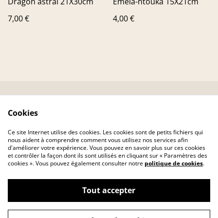
Dragon astral 21X30cm
Emela-ntouka 15X21cm
7,00 €
4,00 €
Contactez-nous
Conditions
Cookies
Livraison
Politique de
confidentialité
Ce site Internet utilise des cookies. Les cookies sont de petits fichiers qui
Politique de cookies
nous aident à comprendre comment vous utilisez nos services afin
d'améliorer votre expérience. Vous pouvez en savoir plus sur ces cookies
et contrôler la façon dont ils sont utilisés en cliquant sur « Paramètres des
cookies ». Vous pouvez également consulter notre
politique de cookies
.
Tout accepter
©
2026
MAROZEN