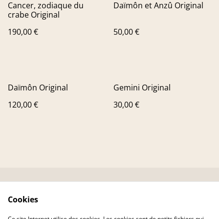
Cancer, zodiaque du
Daïmôn et Anzû Original
crabe Original
190,00 €
50,00 €
Daïmôn Original
Gemini Original
120,00 €
30,00 €
Contactez-nous
Conditions
Cookies
Livraison
Politique de
confidentialité
Ce site Internet utilise des cookies. Les cookies sont de petits fichiers qui