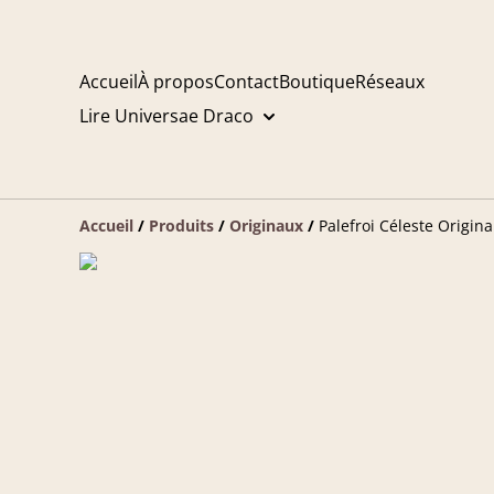
Accueil
À propos
Contact
Boutique
Réseaux
Lire Universae Draco
Accueil
/
Produits
/
Originaux
/
Palefroi Céleste Origina