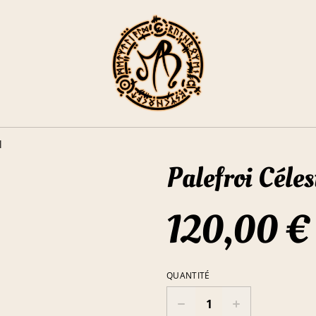
l
Palefroi Céles
120,00 €
QUANTITÉ