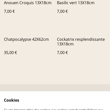
Anouen Croquis 13X18cm
Basilic vert 13X18cm
7,00 €
7,00 €
Chatpocalypse 42X62cm
Cockatrix resplendissante
13X18cm
35,00 €
7,00 €
Contactez-nous
Conditions
Cookies
Livraison
Politique de
confidentialité
Ce site Internet utilise des cookies. Les cookies sont de petits fichiers qui