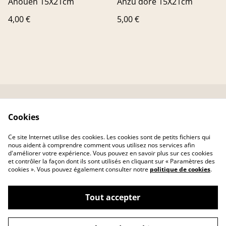
Anouen 15X21cm
Anzû doré 15X21cm
4,00 €
5,00 €
Contactez-nous
Conditions
Cookies
Livraison
Politique de
confidentialité
Ce site Internet utilise des cookies. Les cookies sont de petits fichiers qui
Politique de cookies
nous aident à comprendre comment vous utilisez nos services afin
d'améliorer votre expérience. Vous pouvez en savoir plus sur ces cookies
et contrôler la façon dont ils sont utilisés en cliquant sur « Paramètres des
cookies ». Vous pouvez également consulter notre
politique de cookies
.
Tout accepter
©
2026
MAROZEN